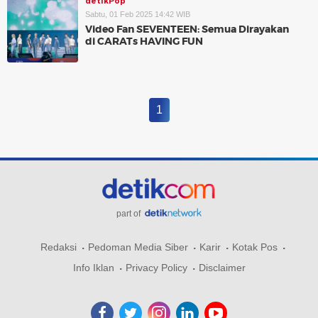
detikPop
Sabtu, 01 Feb 2025 14:42 WIB
Video Fan SEVENTEEN: Semua Dirayakan
di CARATs HAVING FUN
1
part of
Redaksi
Pedoman Media Siber
Karir
Kotak Pos
Info Iklan
Privacy Policy
Disclaimer