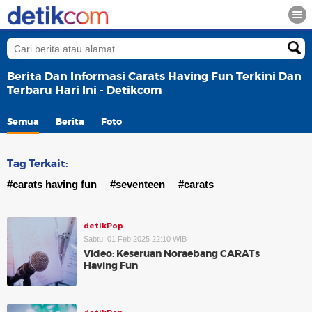
Berita Dan Informasi Carats Having Fun Terkini Dan
Terbaru Hari Ini - Detikcom
Semua
Berita
Foto
Tag Terkait:
#carats having fun
#seventeen
#carats
detikPop
Sabtu, 01 Feb 2025 22:10 WIB
Video: Keseruan Noraebang CARATs
Having Fun