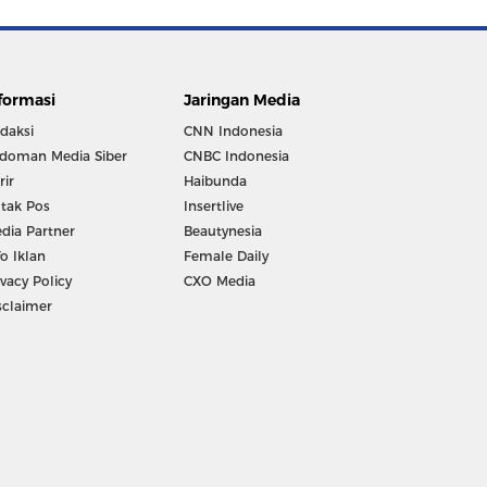
formasi
Jaringan Media
daksi
CNN Indonesia
doman Media Siber
CNBC Indonesia
rir
Haibunda
tak Pos
Insertlive
dia Partner
Beautynesia
fo Iklan
Female Daily
ivacy Policy
CXO Media
sclaimer