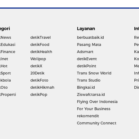
egori
Layanan
In
kNews
detikTravel
berbuatbaik.id
Re
kEdukasi
detikFood
Pasang Mata
Pe
kFinance
detikHealth
Adsmart
Ka
kInet
Wolipop
detikEvent
Ko
kHot
detikX
detikPoint
Me
kSport
20Detik
Trans Snow World
In
kbola
detikFoto
Trans Studio
Pr
kOto
detikHikmah
Bingkai.id
Di
kProperti
detikPop
Ziswafctarsa.id
Flying Over Indonesia
For Your Business
rekomendit
Community Connect