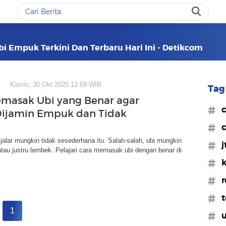
i Empuk Terkini Dan Terbaru Hari Ini - Detikcom
Kamis, 30 Okt 2025 12:59 WIB
Tag 
masak Ubi yang Benar agar
#c
Dijamin Empuk dan Tidak
#c
jalar mungkin tidak sesederhana itu. Salah-salah, ubi mungkin
#j
tau justru lembek. Pelajari cara memasak ubi dengan benar di
#k
#r
#t
1
#u