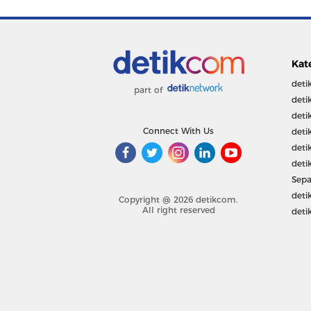
Kat
deti
part of
deti
deti
Connect With Us
deti
deti
deti
Sepa
deti
Copyright @ 2026 detikcom.
All right reserved
deti