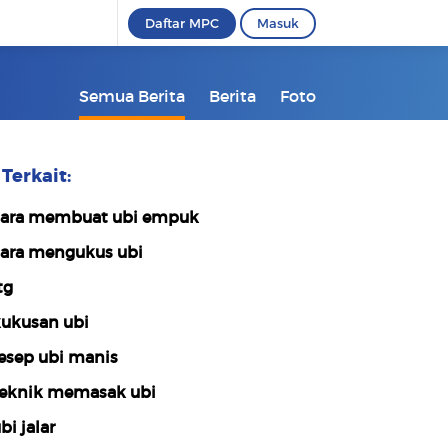
Daftar MPC
Masuk
Semua Berita
Berita
Foto
Terkait:
ara membuat ubi empuk
ara mengukus ubi
tg
ukusan ubi
esep ubi manis
eknik memasak ubi
bi jalar