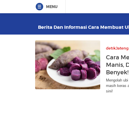
MENU
Berita Dan Informasi Cara Membuat Ub
detikJateng
Cara Me
Manis, 
Benyek!
Mengolah ubi 
masih keras a
sini!