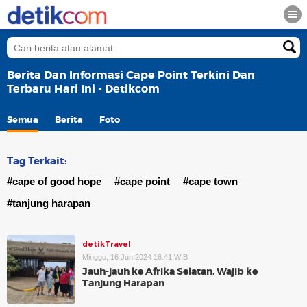
Berita Dan Informasi Cape Point Terkini Dan
Terbaru Hari Ini - Detikcom
Semua
Berita
Foto
Tag Terkait:
#cape of good hope
#cape point
#cape town
#tanjung harapan
detikTravel
Minggu, 16 Jun 2024 16:41 WIB
Jauh-jauh ke Afrika Selatan, Wajib ke
Tanjung Harapan