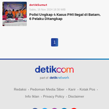
detikSumut
Sabtu, 16 Nov 2024 18:30 WIB
Polisi Ungkap 4 Kasus PMI Ilegal di Batam,
6 Pelaku Ditangkap
1
part of
Redaksi
Pedoman Media Siber
Karir
Kotak Pos
Info Iklan
Privacy Policy
Disclaimer