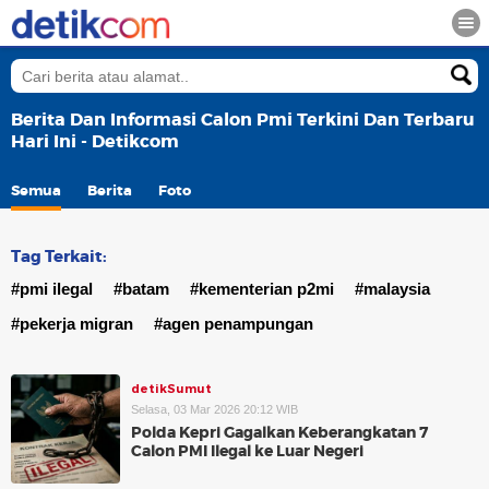
Berita Dan Informasi Calon Pmi Terkini Dan Terbaru
Hari Ini - Detikcom
Semua
Berita
Foto
Tag Terkait:
#pmi ilegal
#batam
#kementerian p2mi
#malaysia
#pekerja migran
#agen penampungan
detikSumut
Selasa, 03 Mar 2026 20:12 WIB
Polda Kepri Gagalkan Keberangkatan 7
Calon PMI Ilegal ke Luar Negeri