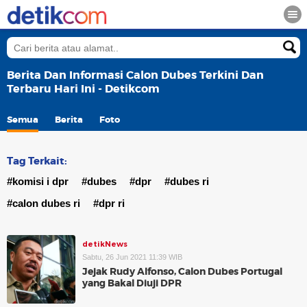
Berita Dan Informasi Calon Dubes Terkini Dan
Terbaru Hari Ini - Detikcom
Semua
Berita
Foto
Tag Terkait:
#komisi i dpr
#dubes
#dpr
#dubes ri
#calon dubes ri
#dpr ri
detikNews
Sabtu, 26 Jun 2021 11:39 WIB
Jejak Rudy Alfonso, Calon Dubes Portugal
yang Bakal Diuji DPR