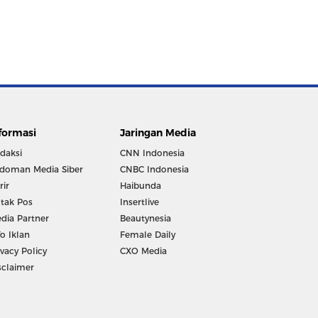
formasi
Jaringan Media
daksi
CNN Indonesia
doman Media Siber
CNBC Indonesia
rir
Haibunda
tak Pos
Insertlive
dia Partner
Beautynesia
fo Iklan
Female Daily
ivacy Policy
CXO Media
sclaimer