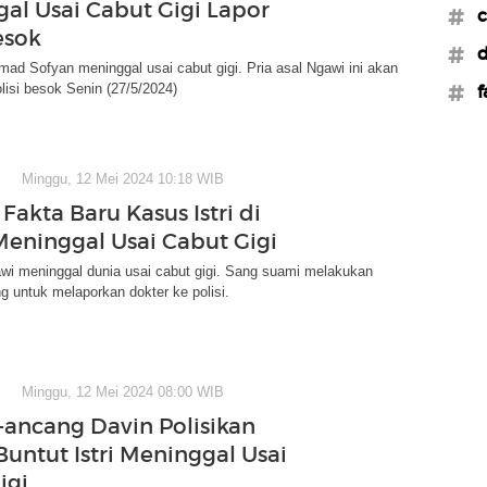
al Usai Cabut Gigi Lapor
#c
esok
#d
hmad Sofyan meninggal usai cabut gigi. Pria asal Ngawi ini akan
lisi besok Senin (27/5/2024)
#f
Minggu, 12 Mei 2024 10:18 WIB
Fakta Baru Kasus Istri di
eninggal Usai Cabut Gigi
wi meninggal dunia usai cabut gigi. Sang suami melakukan
 untuk melaporkan dokter ke polisi.
Minggu, 12 Mei 2024 08:00 WIB
ancang Davin Polisikan
Buntut Istri Meninggal Usai
igi