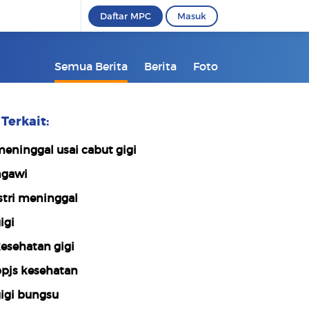
Daftar MPC
Masuk
Semua Berita
Berita
Foto
Terkait:
eninggal usai cabut gigi
gawi
stri meninggal
igi
esehatan gigi
pjs kesehatan
igi bungsu