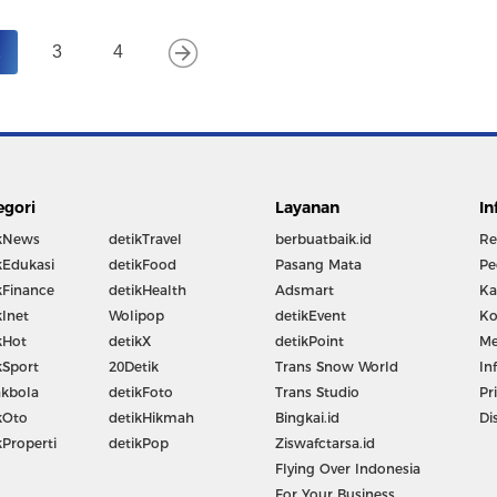
2
3
4
egori
Layanan
In
kNews
detikTravel
berbuatbaik.id
Re
kEdukasi
detikFood
Pasang Mata
Pe
kFinance
detikHealth
Adsmart
Ka
kInet
Wolipop
detikEvent
Ko
kHot
detikX
detikPoint
Me
kSport
20Detik
Trans Snow World
In
kbola
detikFoto
Trans Studio
Pr
kOto
detikHikmah
Bingkai.id
Di
kProperti
detikPop
Ziswafctarsa.id
Flying Over Indonesia
For Your Business