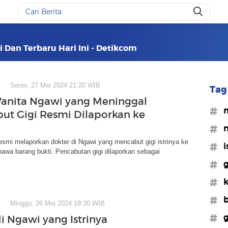
i Dan Terbaru Hari Ini - Detikcom
Senin, 27 Mei 2024 21:20 WIB
Tag 
anita Ngawi yang Meninggal
#m
but Gigi Resmi Dilaporkan ke
#n
smi melaporkan dokter di Ngawi yang mencabut gigi istrinya ke
#i
 bawa barang bukti. Pencabutan gigi dilaporkan sebagai
#g
#k
#b
Minggu, 26 Mei 2024 19:30 WIB
#g
i Ngawi yang Istrinya