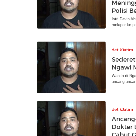
Meningg
Polisi B
Istri Davin A
melapor ke po
detikJatim
Sederet 
Ngawi M
Wanita di Nga
ancang-ancang
detikJatim
Ancang-
Dokter 
Cabut G