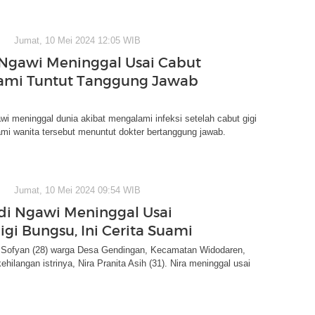
Jumat, 10 Mei 2024 12:05 WIB
Ngawi Meninggal Usai Cabut
uami Tuntut Tanggung Jawab
wi meninggal dunia akibat mengalami infeksi setelah cabut gigi
mi wanita tersebut menuntut dokter bertanggung jawab.
Jumat, 10 Mei 2024 09:54 WIB
di Ngawi Meninggal Usai
igi Bungsu, Ini Cerita Suami
Sofyan (28) warga Desa Gendingan, Kecamatan Widodaren,
ehilangan istrinya, Nira Pranita Asih (31). Nira meninggal usai