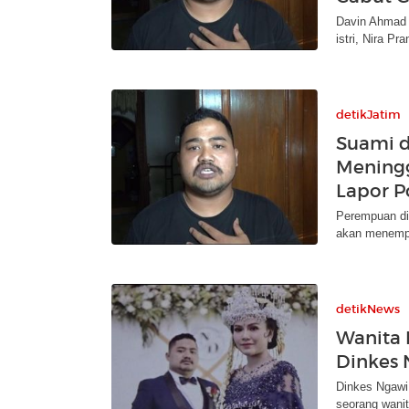
Davin Ahmad 
istri, Nira P
detikJatim
Suami d
Meningg
Lapor Po
Perempuan di
akan menempu
detikNews
Wanita 
Dinkes 
Dinkes Ngawi
seorang wanit