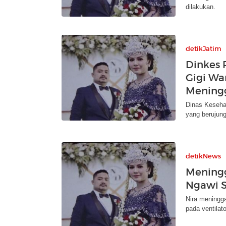
dilakukan.
detikJatim
Dinkes 
Gigi Wa
Mening
Dinas Keseha
yang berujun
detikNews
Meningg
Ngawi S
Nira meningga
pada ventilato