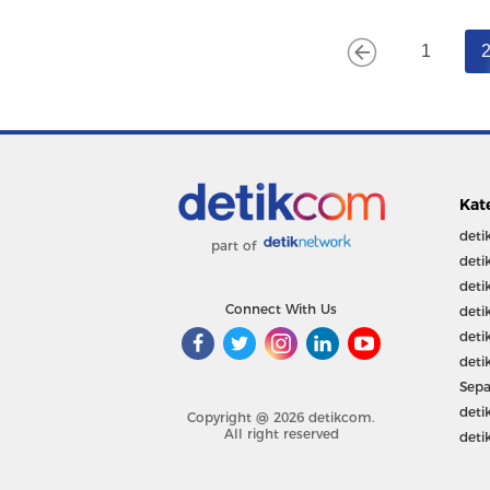
1
Kat
deti
part of
deti
deti
Connect With Us
deti
deti
deti
Sepa
deti
Copyright @ 2026 detikcom.
All right reserved
deti