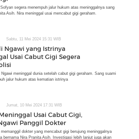
Sofyan segera menempuh jalur hukum atas meninggalnya sang
ranita Asih. Nira meninggal usai mencabut gigi geraham.
Sabtu, 11 Mei 2024 15:31 WIB
i Ngawi yang Istrinya
al Usai Cabut Gigi Segera
lisi
 Ngawi meninggal dunia setelah cabut gigi geraham. Sang suami
h jalur hukum atas kematian istrinya
Jumat, 10 Mei 2024 17:31 WIB
Meninggal Usai Cabut Gigi,
Ngawi Panggil Dokter
 memanggil dokter yang mencabut gigi berujung meninggalnya
a bernama Nira Pranita Asih. Investigasi lebih lanjut juga akan