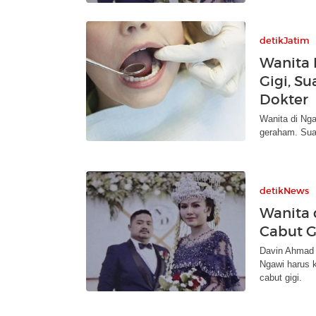
detikJatim
Wanita 
Gigi, S
Dokter
Wanita di Nga
geraham. Sua
detikNews
Wanita 
Cabut G
Davin Ahmad 
Ngawi harus k
cabut gigi.