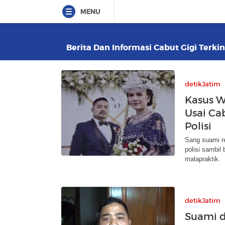
MENU
Berita Dan Informasi Cabut Gigi Terkin
detikJatim
Kasus W
Usai Ca
Polisi
Sang suami re
polisi sambil
malapraktik.
detikJatim
Suami d