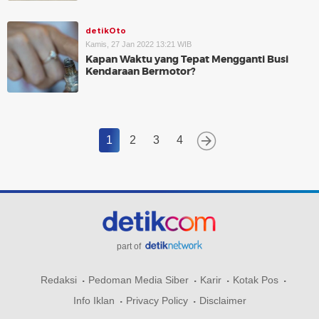
detikOto
Kamis, 27 Jan 2022 13:21 WIB
Kapan Waktu yang Tepat Mengganti Busi
Kendaraan Bermotor?
1
2
3
4
part of
Redaksi
Pedoman Media Siber
Karir
Kotak Pos
Info Iklan
Privacy Policy
Disclaimer