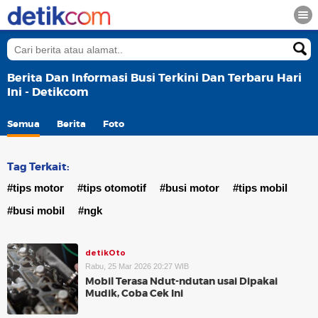
Berita Dan Informasi Busi Terkini Dan Terbaru Hari
Ini - Detikcom
Semua
Berita
Foto
Tag Terkait:
#tips motor
#tips otomotif
#busi motor
#tips mobil
#busi mobil
#ngk
detikOto
Rabu, 25 Mar 2026 20:27 WIB
Mobil Terasa Ndut-ndutan usai Dipakai
Mudik, Coba Cek Ini