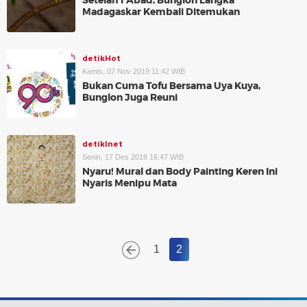
Setelah 1 Abad, Bunglon Langka
Madagaskar Kembali Ditemukan
detikHot
Kamis, 07 Nov 2019 11:42 WIB
Bukan Cuma Tofu Bersama Uya Kuya,
Bunglon Juga Reuni
detikInet
Senin, 17 Des 2018 16:47 WIB
Nyaru! Mural dan Body Painting Keren Ini
Nyaris Menipu Mata
1
2