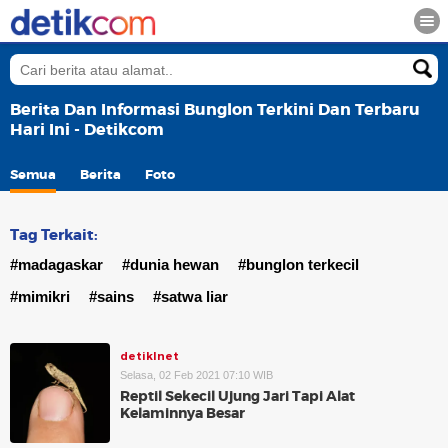
Berita Dan Informasi Bunglon Terkini Dan Terbaru
Hari Ini - Detikcom
Semua
Berita
Foto
Tag Terkait:
#madagaskar
#dunia hewan
#bunglon terkecil
#mimikri
#sains
#satwa liar
detikInet
Selasa, 02 Feb 2021 07:10 WIB
Reptil Sekecil Ujung Jari Tapi Alat
Kelaminnya Besar