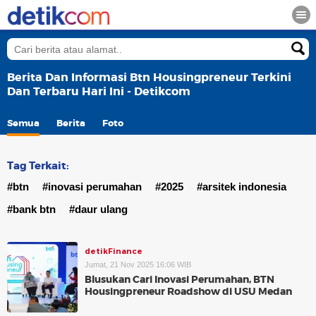
Berita Dan Informasi Btn Housingpreneur Terkini
Dan Terbaru Hari Ini - Detikcom
Semua
Berita
Foto
Tag Terkait:
#btn
#inovasi perumahan
#2025
#arsitek indonesia
#bank btn
#daur ulang
detikFinance
Jumat, 21 Nov 2025 16:06 WIB
Blusukan Cari Inovasi Perumahan, BTN
Housingpreneur Roadshow di USU Medan