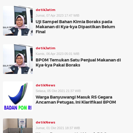
detikJatim
Jumat, 07 Apr 2023 17:47 WIB
Uji Sampel Bahan Kimia Boraks pada
Makanan di Kya-kya Dipastikan Belum
Final
detikJatim
Kamis, 06 Apr 2023 05:01 WIB
BPOM Temukan Satu Penjual Makanan di
Kya-kya Pakai Boraks
detikNews
Selasa, 05 Okt 2021 21:37 WIB
Warga Banyuwangi Masuk RS Gegara
Ancaman Petugas, Ini Klarifikasi BPOM
detikNews
Jumat, 01 Okt 2021 18:37 WIB