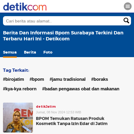
Berita Dan Informasi Bpom Surabaya Terkini Dan
Terbaru Hari Ini - Detikcom
Semua
Berita
Foto
Tag Terkait:
#birojatim
#bpom
#jamu tradisional
#boraks
#kya-kya reborn
#badan pengawas obat dan makanan
detikJatim
Jumat, 08 Nov 2024 12:53 WIB
BPOM Temukan Ratusan Produk
Kosmetik Tanpa Izin Edar di Jatim