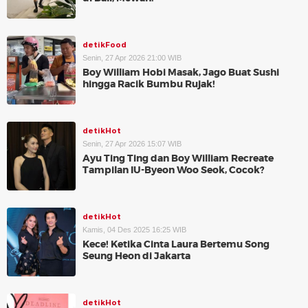
detikFood
Senin, 27 Apr 2026 21:00 WIB
Boy William Hobi Masak, Jago Buat Sushi
hingga Racik Bumbu Rujak!
detikHot
Senin, 27 Apr 2026 15:07 WIB
Ayu Ting Ting dan Boy William Recreate
Tampilan IU-Byeon Woo Seok, Cocok?
detikHot
Kamis, 04 Des 2025 16:25 WIB
Kece! Ketika Cinta Laura Bertemu Song
Seung Heon di Jakarta
detikHot