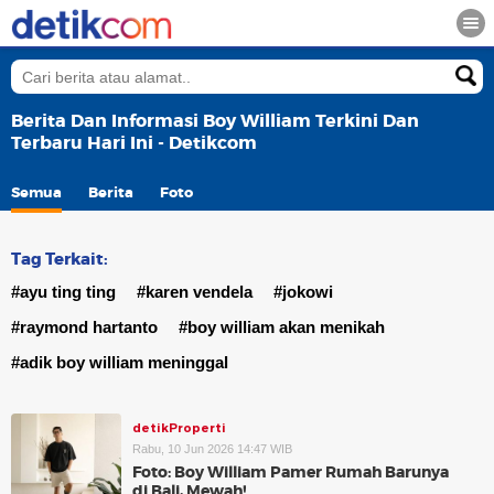
Berita Dan Informasi Boy William Terkini Dan
Terbaru Hari Ini - Detikcom
Semua
Berita
Foto
Tag Terkait:
#ayu ting ting
#karen vendela
#jokowi
#raymond hartanto
#boy william akan menikah
#adik boy william meninggal
detikProperti
Rabu, 10 Jun 2026 14:47 WIB
Foto: Boy William Pamer Rumah Barunya
di Bali, Mewah!