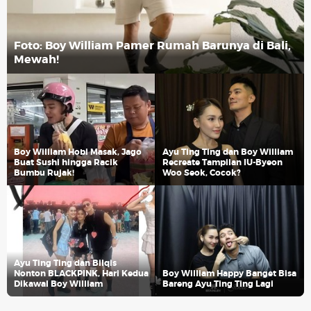
Foto: Boy William Pamer Rumah Barunya di Bali,
Mewah!
Boy William Hobi Masak, Jago
Ayu Ting Ting dan Boy William
Buat Sushi hingga Racik
Recreate Tampilan IU-Byeon
Bumbu Rujak!
Woo Seok, Cocok?
Ayu Ting Ting dan Bilqis
Nonton BLACKPINK, Hari Kedua
Boy William Happy Banget Bisa
Dikawal Boy William
Bareng Ayu Ting Ting Lagi