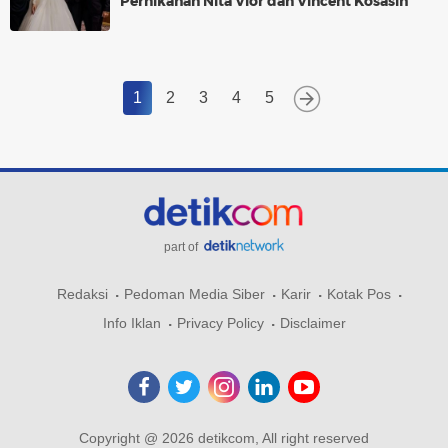
Pernikahan Nita Vior dan Vincent Kosasih
1
2
3
4
5
part of
Redaksi
Pedoman Media Siber
Karir
Kotak Pos
Info Iklan
Privacy Policy
Disclaimer
Copyright @ 2026 detikcom, All right reserved