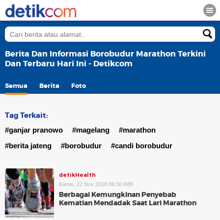
Berita Dan Informasi Borobudur Marathon Terkini
Dan Terbaru Hari Ini - Detikcom
Semua
Berita
Foto
Tag Terkait:
#ganjar pranowo
#magelang
#marathon
#berita jateng
#borobudur
#candi borobudur
detikHealth
Kamis, 22 Nov 2018 08:30 WIB
Berbagai Kemungkinan Penyebab
Kematian Mendadak Saat Lari Marathon