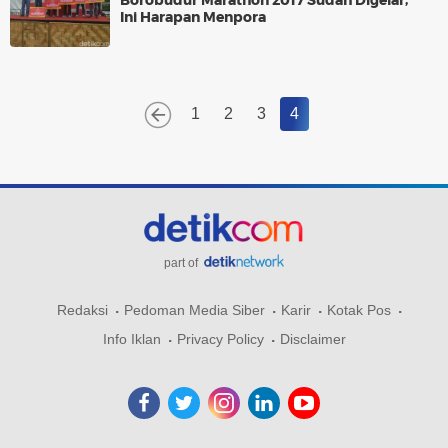
Borobudur Marathon 2017 Sudah Digelar,
Ini Harapan Menpora
1
2
3
4
part of
Redaksi
Pedoman Media Siber
Karir
Kotak Pos
Info Iklan
Privacy Policy
Disclaimer