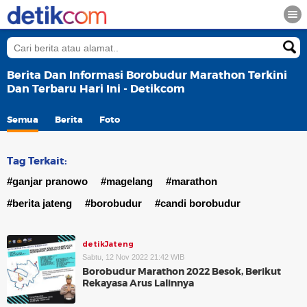
Berita Dan Informasi Borobudur Marathon Terkini
Dan Terbaru Hari Ini - Detikcom
Semua
Berita
Foto
Tag Terkait:
#ganjar pranowo
#magelang
#marathon
#berita jateng
#borobudur
#candi borobudur
detikJateng
Sabtu, 12 Nov 2022 21:42 WIB
Borobudur Marathon 2022 Besok, Berikut
Rekayasa Arus Lalinnya