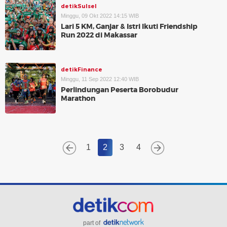
detikSulsel
Minggu, 09 Okt 2022 14:15 WIB
Lari 5 KM, Ganjar & Istri Ikuti Friendship
Run 2022 di Makassar
detikFinance
Minggu, 11 Sep 2022 12:40 WIB
Perlindungan Peserta Borobudur
Marathon
1
2
3
4
part of