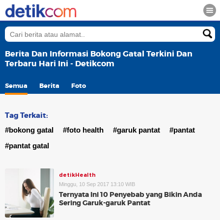
Berita Dan Informasi Bokong Gatal Terkini Dan
Terbaru Hari Ini - Detikcom
Semua
Berita
Foto
Tag Terkait:
#bokong gatal
#foto health
#garuk pantat
#pantat
#pantat gatal
detikHealth
Minggu, 10 Sep 2017 13:10 WIB
Ternyata Ini 10 Penyebab yang Bikin Anda
Sering Garuk-garuk Pantat