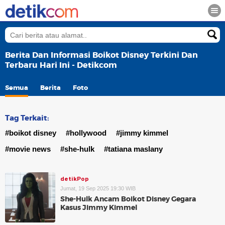
Berita Dan Informasi Boikot Disney Terkini Dan
Terbaru Hari Ini - Detikcom
Semua
Berita
Foto
Tag Terkait:
#boikot disney
#hollywood
#jimmy kimmel
#movie news
#she-hulk
#tatiana maslany
detikPop
Jumat, 19 Sep 2025 19:30 WIB
She-Hulk Ancam Boikot Disney Gegara
Kasus Jimmy Kimmel