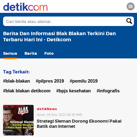
Berita Dan Informasi Blak Blakan Terkini Dan
Terbaru Hari Ini - Detikcom
Semua
Berita
Foto
Tag Terkait:
#blak-blakan
#pilpres 2019
#pemilu 2019
#blak blakan detikcom
#bpjs kesehatan
#infografis
detikNews
Senin, 04 Des 2023 08:39 WIB
Strategi Sleman Dorong Ekonomi Pakai
Batik dan Internet