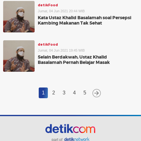
detikFood
Jumat, 04 Jun 2021 20:44 WIB
Kata Ustaz Khalid Basalamah soal Persepsi
Kambing Makanan Tak Sehat
detikFood
Jumat, 04 Jun 2021 19:45 WIB
Selain Berdakwah, Ustaz Khalid
Basalamah Pernah Belajar Masak
1
2
3
4
5
part of