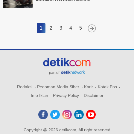
1
2
3
4
5
part of
Redaksi
Pedoman Media Siber
Karir
Kotak Pos
Info Iklan
Privacy Policy
Disclaimer
Copyright @ 2026 detikcom, All right reserved