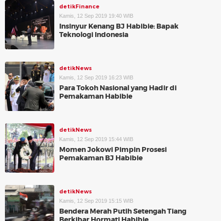
detikFinance
Kamis, 12 Sep 2019 19:40 WIB
Insinyur Kenang BJ Habibie: Bapak
Teknologi Indonesia
detikNews
Kamis, 12 Sep 2019 16:23 WIB
Para Tokoh Nasional yang Hadir di
Pemakaman Habibie
detikNews
Kamis, 12 Sep 2019 15:44 WIB
Momen Jokowi Pimpin Prosesi
Pemakaman BJ Habibie
detikNews
Kamis, 12 Sep 2019 15:15 WIB
Bendera Merah Putih Setengah Tiang
Berkibar Hormati Habibie