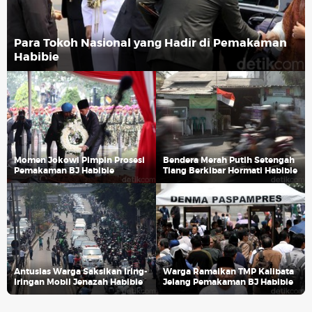
Para Tokoh Nasional yang Hadir di Pemakaman
Habibie
Momen Jokowi Pimpin Prosesi
Bendera Merah Putih Setengah
Pemakaman BJ Habibie
Tiang Berkibar Hormati Habibie
Antusias Warga Saksikan Iring-
Warga Ramaikan TMP Kalibata
Iringan Mobil Jenazah Habibie
Jelang Pemakaman BJ Habibie