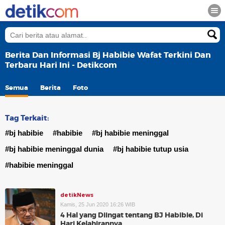
Berita Dan Informasi Bj Habibie Wafat Terkini Dan
Terbaru Hari Ini - Detikcom
Semua
Berita
Foto
Tag Terkait:
#bj habibie
#habibie
#bj habibie meninggal
#bj habibie meninggal dunia
#bj habibie tutup usia
#habibie meninggal
detikNews
Kamis, 25 Jun 2020 16:26 WIB
4 Hal yang Diingat tentang BJ Habibie, Di
Hari Kelahirannya