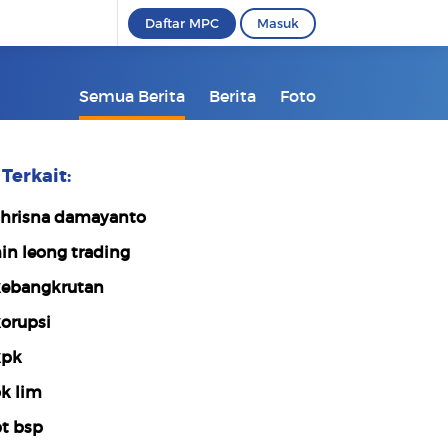
Daftar MPC
Masuk
Semua Berita
Berita
Foto
Terkait:
hrisna damayanto
in leong trading
ebangkrutan
orupsi
kpk
k lim
t bsp