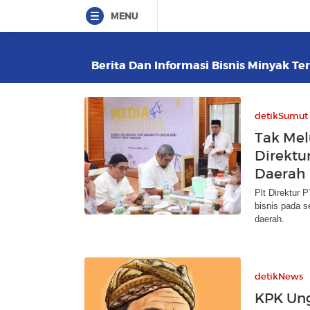
MENU
Berita Dan Informasi Bisnis Minyak Ter
detikSumut
Tak Melu
Direktu
Daerah
Plt Direktur
bisnis pada s
daerah.
detikNews
KPK Ung