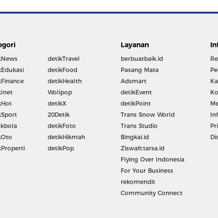
egori
Layanan
In
kNews
detikTravel
berbuatbaik.id
Re
kEdukasi
detikFood
Pasang Mata
Pe
kFinance
detikHealth
Adsmart
Ka
kInet
Wolipop
detikEvent
Ko
kHot
detikX
detikPoint
Me
kSport
20Detik
Trans Snow World
In
kbola
detikFoto
Trans Studio
Pr
kOto
detikHikmah
Bingkai.id
Di
kProperti
detikPop
Ziswafctarsa.id
Flying Over Indonesia
For Your Business
rekomendit
Community Connect