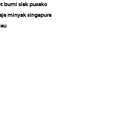
t bumi siak pusako
aja minyak singapura
iau