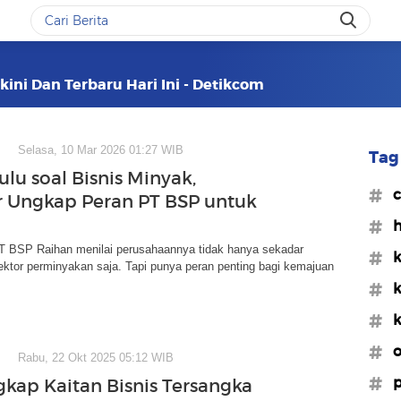
kini Dan Terbaru Hari Ini - Detikcom
Selasa, 10 Mar 2026 01:27 WIB
Tag 
lu soal Bisnis Minyak,
#c
r Ungkap Peran PT BSP untuk
#h
 PT BSP Raihan menilai perusahaannya tidak hanya sekadar
#k
ektor perminyakan saja. Tapi punya peran penting bagi kemajuan
#k
#
#o
Rabu, 22 Okt 2025 05:12 WIB
#p
kap Kaitan Bisnis Tersangka