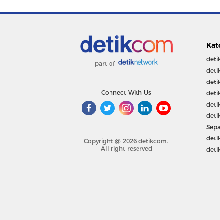
Kat
deti
part of
deti
deti
Connect With Us
deti
deti
deti
Sepa
deti
Copyright @ 2026 detikcom.
All right reserved
deti