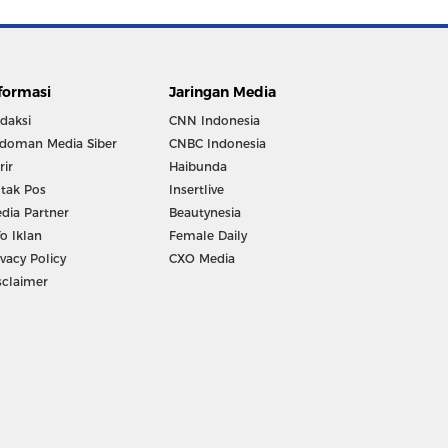
formasi
Jaringan Media
daksi
CNN Indonesia
doman Media Siber
CNBC Indonesia
rir
Haibunda
tak Pos
Insertlive
dia Partner
Beautynesia
fo Iklan
Female Daily
ivacy Policy
CXO Media
sclaimer