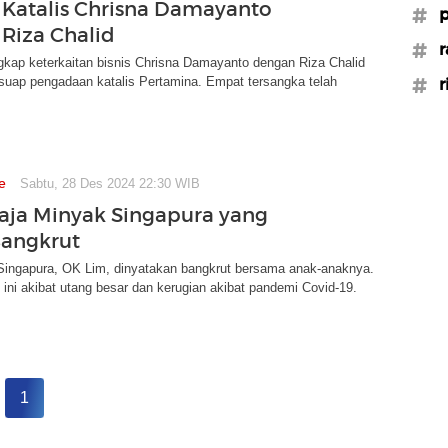
 Katalis Chrisna Damayanto
#p
Riza Chalid
#r
ap keterkaitan bisnis Chrisna Damayanto dengan Riza Chalid
suap pengadaan katalis Pertamina. Empat tersangka telah
#r
e
Sabtu, 28 Des 2024 22:30 WIB
aja Minyak Singapura yang
angkrut
Singapura, OK Lim, dinyatakan bangkrut bersama anak-anaknya.
ini akibat utang besar dan kerugian akibat pandemi Covid-19.
1