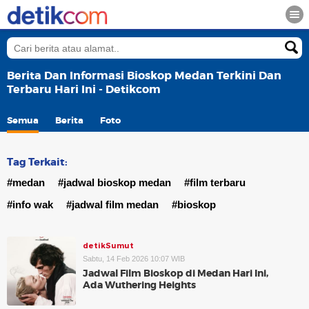
Berita Dan Informasi Bioskop Medan Terkini Dan
Terbaru Hari Ini - Detikcom
Semua
Berita
Foto
Tag Terkait:
#medan
#jadwal bioskop medan
#film terbaru
#info wak
#jadwal film medan
#bioskop
detikSumut
Sabtu, 14 Feb 2026 10:07 WIB
Jadwal Film Bioskop di Medan Hari Ini,
Ada Wuthering Heights