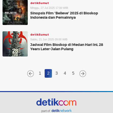
detikSumut
Minggu, 27 Jul 2025 17:00 WIB
Sinopsis Film 'Believe' 2025 di Bioskop
Indonesia dan Pemainnya
detikSumut
Sabtu, 21 Jun 2025 09:00 WIB
Jadwal Film Bioskop di Medan Hari Ini, 28
Years Later-Jalan Pulang
1
2
3
4
5
part of