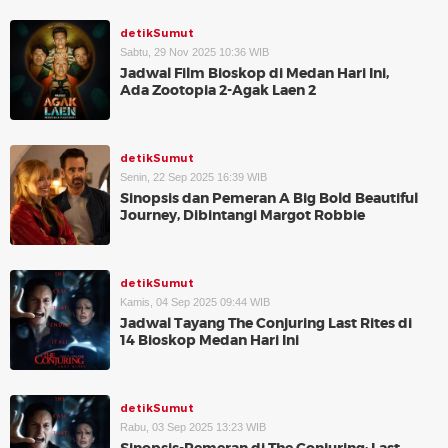
detikSumut
Sabtu, 29 Nov 2025 10:36 WIB
Jadwal Film Bioskop di Medan Hari Ini,
Ada Zootopia 2-Agak Laen 2
detikSumut
Senin, 22 Sep 2025 16:39 WIB
Sinopsis dan Pemeran A Big Bold Beautiful
Journey, Dibintangi Margot Robbie
detikSumut
Kamis, 04 Sep 2025 09:44 WIB
Jadwal Tayang The Conjuring Last Rites di
14 Bioskop Medan Hari Ini
detikSumut
Rabu, 03 Sep 2025 13:23 WIB