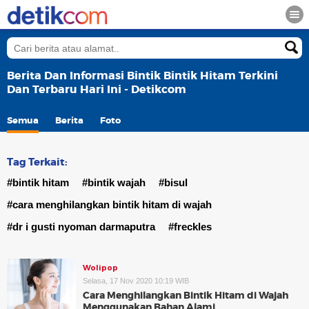
Berita Dan Informasi Bintik Bintik Hitam Terkini
Dan Terbaru Hari Ini - Detikcom
Semua
Berita
Foto
Tag Terkait:
#bintik hitam
#bintik wajah
#bisul
#cara menghilangkan bintik hitam di wajah
#dr i gusti nyoman darmaputra
#freckles
Wolipop
Selasa, 17 Nov 2020 10:19 WIB
Cara Menghilangkan Bintik Hitam di Wajah
Menggunakan Bahan Alami