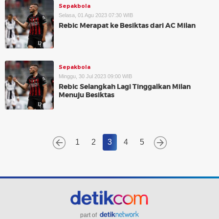
Sepakbola
Selasa, 01 Agu 2023 07:30 WIB
Rebic Merapat ke Besiktas dari AC Milan
Sepakbola
Minggu, 30 Jul 2023 09:00 WIB
Rebic Selangkah Lagi Tinggalkan Milan
Menuju Besiktas
1
2
3
4
5
part of