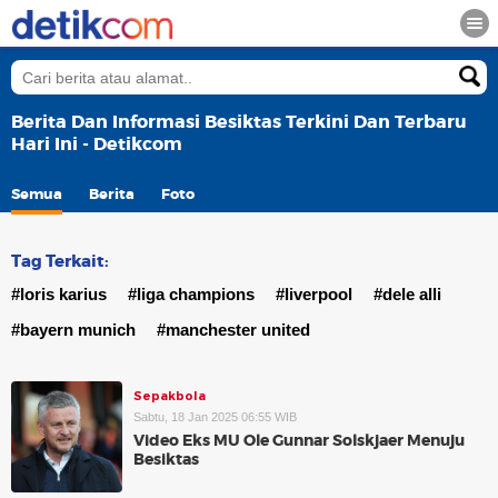
Berita Dan Informasi Besiktas Terkini Dan Terbaru
Hari Ini - Detikcom
Semua
Berita
Foto
Tag Terkait:
#loris karius
#liga champions
#liverpool
#dele alli
#bayern munich
#manchester united
Sepakbola
Sabtu, 18 Jan 2025 06:55 WIB
Video Eks MU Ole Gunnar Solskjaer Menuju
Besiktas