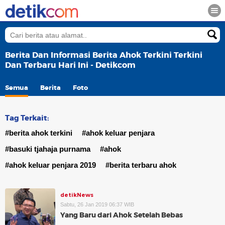
Berita Dan Informasi Berita Ahok Terkini Terkini
Dan Terbaru Hari Ini - Detikcom
Semua
Berita
Foto
Tag Terkait:
#berita ahok terkini
#ahok keluar penjara
#basuki tjahaja purnama
#ahok
#ahok keluar penjara 2019
#berita terbaru ahok
detikNews
Sabtu, 26 Jan 2019 06:37 WIB
Yang Baru dari Ahok Setelah Bebas