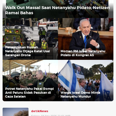
Walk Out Massal Saat Netanyahu Pidato, Netizen
Ramai Bahas
Penampakan Rumah
Netanyahu Dijaga Ketat Usai
Momen PM Israel Netanyahu
Serangan Drone
Pidato di Kongres AS
Potret Netanyahu Pakai Rompi
Anti Peluru Sidak Pasukan di
Warga Israel Demo Minta
Gaza Selatan
Netanyahu Mundur
detikNews