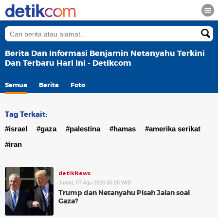
Berita Dan Informasi Benjamin Netanyahu Terkini
Dan Terbaru Hari Ini - Detikcom
Semua
Berita
Foto
Tag Terkait:
#israel
#gaza
#palestina
#hamas
#amerika serikat
#iran
detikNews
Jumat, 07 Agu 2026 05:28 WIB
Trump dan Netanyahu Pisah Jalan soal
Gaza?