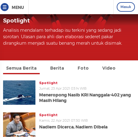
Masuk
MENU
Spotlight
Analisis mendalam terhadap isu terkini yang sedang jadi
sorotan. Ulasan para ahli dan elaborasi sederet pakar
dirangkum menjadi suatu benang merah untuk disimak.
Semua Berita
Berita
Foto
Video
Spotlight
Jumat, 23 Apr 2021 03:14 WIB
Meneropong Nasib KRI Nanggala-402 yang
Masih Hilang
Spotlight
Kamis, 22 Apr 2021 07:30 WIB
Nadiem Dicerca, Nadiem Dibela