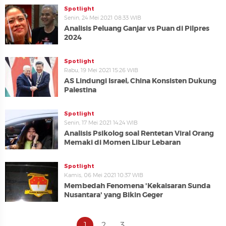
Spotlight
Senin, 24 Mei 2021 08:33 WIB
Analisis Peluang Ganjar vs Puan di Pilpres
2024
Spotlight
Rabu, 19 Mei 2021 15:26 WIB
AS Lindungi Israel, China Konsisten Dukung
Palestina
Spotlight
Senin, 17 Mei 2021 14:24 WIB
Analisis Psikolog soal Rentetan Viral Orang
Memaki di Momen Libur Lebaran
Spotlight
Kamis, 06 Mei 2021 10:37 WIB
Membedah Fenomena 'Kekaisaran Sunda
Nusantara' yang Bikin Geger
1
2
3