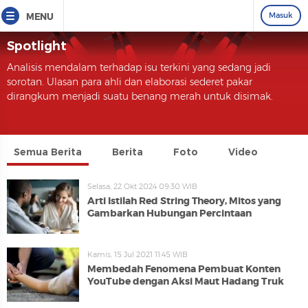
Masuk
MENU
Spotlight
Analisis mendalam terhadap isu terkini yang sedang jadi
sorotan. Ulasan para ahli dan elaborasi sederet pakar
dirangkum menjadi suatu benang merah untuk disimak.
Semua Berita
Berita
Foto
Video
Selasa, 22 Okt 2024 09:30 WIB
Arti Istilah Red String Theory, Mitos yang
Gambarkan Hubungan Percintaan
Kamis, 15 Jul 2021 11:45 WIB
Membedah Fenomena Pembuat Konten
YouTube dengan Aksi Maut Hadang Truk