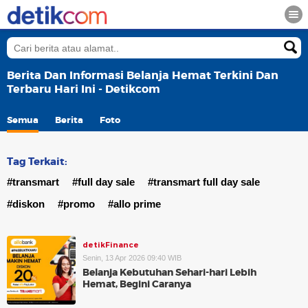
Berita Dan Informasi Belanja Hemat Terkini Dan
Terbaru Hari Ini - Detikcom
Semua
Berita
Foto
Tag Terkait:
#transmart
#full day sale
#transmart full day sale
#diskon
#promo
#allo prime
detikFinance
Senin, 13 Apr 2026 09:40 WIB
Belanja Kebutuhan Sehari-hari Lebih
Hemat, Begini Caranya