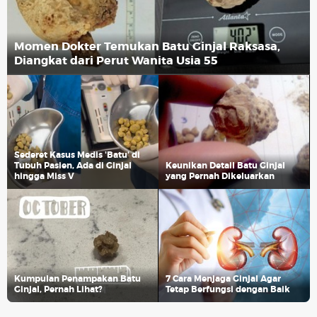
Momen Dokter Temukan Batu Ginjal Raksasa,
Diangkat dari Perut Wanita Usia 55
Sederet Kasus Medis 'Batu' di
Tubuh Pasien, Ada di Ginjal
Keunikan Detail Batu Ginjal
hingga Miss V
yang Pernah Dikeluarkan
Kumpulan Penampakan Batu
7 Cara Menjaga Ginjal Agar
Ginjal, Pernah Lihat?
Tetap Berfungsi dengan Baik