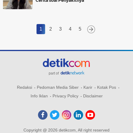
Cerita soal Penyakitnya
1
2
3
4
5
part of
Redaksi
Pedoman Media Siber
Karir
Kotak Pos
Info Iklan
Privacy Policy
Disclaimer
Copyright @ 2026 detikcom, All right reserved