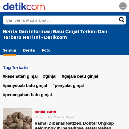
Berita Dan Informasi Batu Ginjal Terkini Dan
Terbaru Hari Ini - Detikcom
Semua
Berita
Foto
Tag Terkait:
#kesehatan ginjal
#ginjal
#gejala batu ginjal
#penyebab batu ginjal
#penyakit ginjal
#pencegahan batu ginjal
detikHealth
Rabu, 05 Agu 2026 06:04 WIB
Ramai Dibahas Netizen, Dokter Ungkap
Kelompok Ini Sebaiknya Batasi Makan