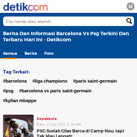
Berita Dan Informasi Barcelona Vs Psg Terkini Dan
Terbaru Hari Ini - Detikcom
Semua
Berita
Foto
Tag Terkait:
#barcelona
#liga champions
#paris saint-germain
#psg
#barcelona vs paris saint-germain
#kylian mbappe
Sepakbola
Rabu, 17 Feb 2021 15:30 WIB
PSG Sudah Gilas Barca di Camp Nou, tapi
Tak Mau Lengah!