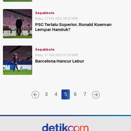
Sepakbola
Rabu, 17 Feb 2021 08:10 WIB
PSG Terlalu Superior, Ronald Koeman
Lempar Handuk?
Sepakbola
Rabu, 17 Feb 2021 07:20 WIB
Barcelona Hancur Lebur
3
4
5
6
7