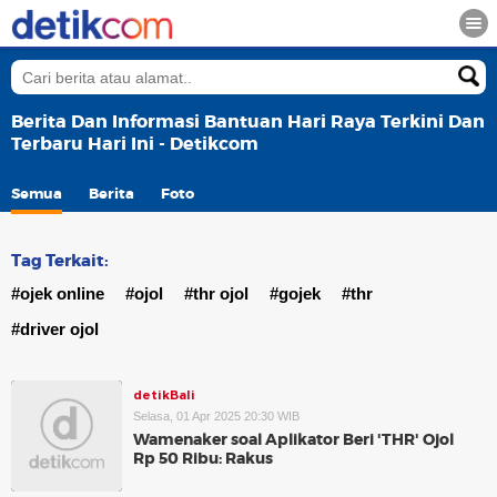
Berita Dan Informasi Bantuan Hari Raya Terkini Dan
Terbaru Hari Ini - Detikcom
Semua
Berita
Foto
Tag Terkait:
#ojek online
#ojol
#thr ojol
#gojek
#thr
#driver ojol
detikBali
Selasa, 01 Apr 2025 20:30 WIB
Wamenaker soal Aplikator Beri 'THR' Ojol
Rp 50 Ribu: Rakus