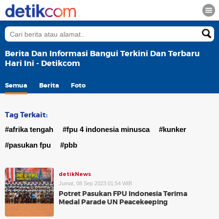
Berita Dan Informasi Bangui Terkini Dan Terbaru
Hari Ini - Detikcom
Semua
Berita
Foto
Tag Terkait:
#afrika tengah
#fpu 4 indonesia minusca
#kunker
#pasukan fpu
#pbb
detikNews
Jumat, 08 Sep 2023 01:54 WIB
Potret Pasukan FPU Indonesia Terima
Medal Parade UN Peacekeeping