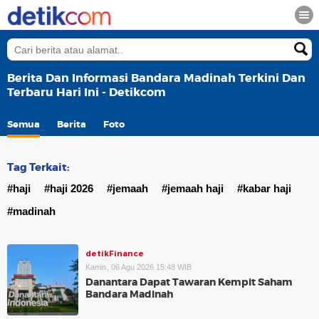
Berita Dan Informasi Bandara Madinah Terkini Dan
Terbaru Hari Ini - Detikcom
Semua
Berita
Foto
Tag Terkait:
#haji
#haji 2026
#jemaah
#jemaah haji
#kabar haji
#madinah
detikFinance
Kamis, 06 Agu 2026 15:48 WIB
Danantara Dapat Tawaran Kempit Saham
Bandara Madinah