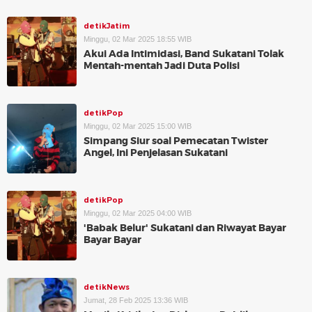
detikJatim
Minggu, 02 Mar 2025 18:55 WIB
Akui Ada Intimidasi, Band Sukatani Tolak
Mentah-mentah Jadi Duta Polisi
detikPop
Minggu, 02 Mar 2025 15:00 WIB
Simpang Siur soal Pemecatan Twister
Angel, Ini Penjelasan Sukatani
detikPop
Minggu, 02 Mar 2025 04:00 WIB
'Babak Belur' Sukatani dan Riwayat Bayar
Bayar Bayar
detikNews
Jumat, 28 Feb 2025 13:36 WIB