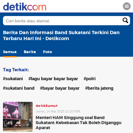
Berita Dan Informasi Band Sukatani Terkini Dan
Terbaru Hari Ini - Detikcom
Semua
Berita
Foto
Tag Terkait:
#sukatani
#lagu bayar bayar bayar
#polri
#sukatani band
#bayar bayar bayar
#berita jateng
detikSumut
Jumat, 14 Mar 2025 21:20 WIB
Menteri HAM Singgung soal Band
Sukatani: Kebebasan Tak Boleh Diganggu
Aparat