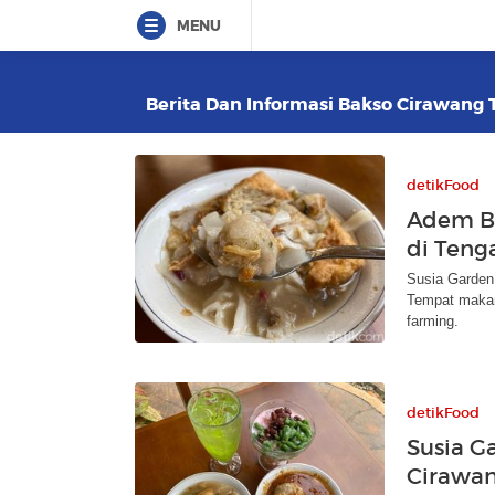
MENU
Berita Dan Informasi Bakso Cirawang T
detikFood
Adem B
di Teng
Susia Garden 
Tempat makan
farming.
detikFood
Susia G
Cirawan