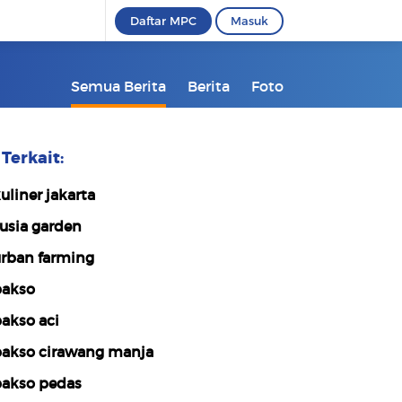
Daftar MPC
Masuk
Semua Berita
Berita
Foto
Terkait:
uliner jakarta
usia garden
rban farming
akso
akso aci
akso cirawang manja
akso pedas