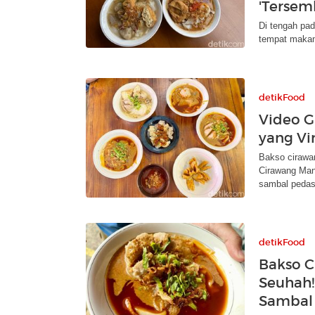
'Tersemb
Di tengah pad
tempat makan
detikFood
Video G
yang Vir
Bakso cirawan
Cirawang Man
sambal pedas
detikFood
Bakso C
Seuhah!
Sambal