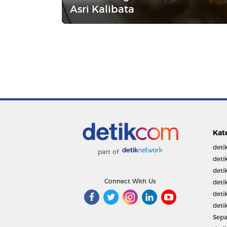
Asri Kalibata
Kat
deti
part of
deti
deti
Connect With Us
deti
deti
deti
Sepa