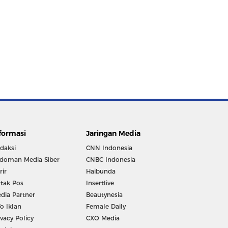
formasi
Jaringan Media
daksi
CNN Indonesia
doman Media Siber
CNBC Indonesia
rir
Haibunda
tak Pos
Insertlive
dia Partner
Beautynesia
fo Iklan
Female Daily
ivacy Policy
CXO Media