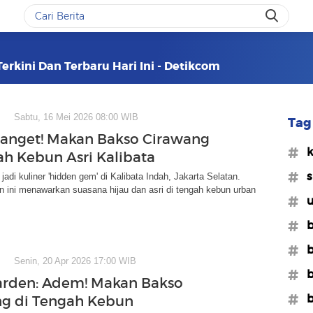
erkini Dan Terbaru Hari Ini - Detikcom
Sabtu, 16 Mei 2026 08:00 WIB
Tag 
anget! Makan Bakso Cirawang
#k
ah Kebun Asri Kalibata
#s
jadi kuliner 'hidden gem' di Kalibata Indah, Jakarta Selatan.
 ini menawarkan suasana hijau dan asri di tengah kebun urban
#u
#b
#b
Senin, 20 Apr 2026 17:00 WIB
#b
arden: Adem! Makan Bakso
#b
g di Tengah Kebun