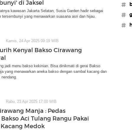
unyi' di Jaksel
#b
atnya kawasan Jakarta Selatan, Susia Garden hadir sebagai
#g
 tersembunyi yang menawarkan suasana asri dan hijau.
#h
Kamis, 24 Apr 2025 09:19 WIB
urih Kenyal Bakso Cirawang
al
g jadi menu bakso kekinian. Bisa dinikmati di gerai Bakso
ja yang menawarkan aneka bakso dengan sambal kacang dan
 nendang.
Rabu, 23 Apr 2025 17:00 WIB
irawang Manja : Pedas
 Bakso Aci Tulang Rangu Pakai
 Kacang Medok