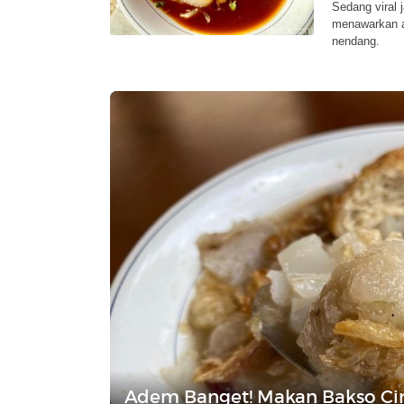
Sedang viral 
menawarkan a
nendang.
Adem Banget! Makan Bakso Ci