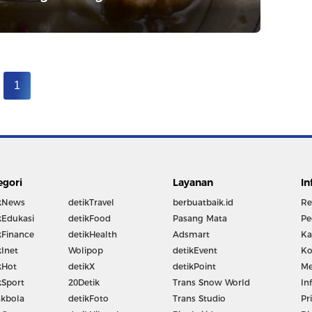
1
egori
Layanan
In
kNews
detikTravel
berbuatbaik.id
Re
kEdukasi
detikFood
Pasang Mata
Pe
kFinance
detikHealth
Adsmart
Ka
kInet
Wolipop
detikEvent
Ko
kHot
detikX
detikPoint
Me
kSport
20Detik
Trans Snow World
In
kbola
detikFoto
Trans Studio
Pr