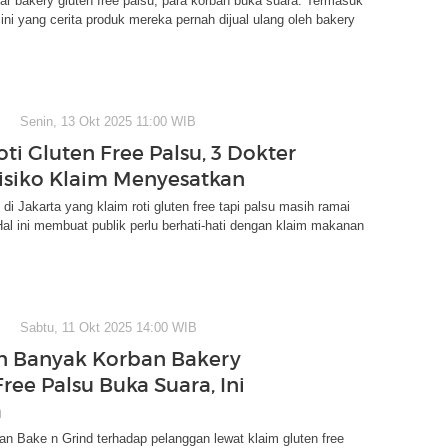
ar bakery gluten free palsu, para korban buka suara. Termasuk
 ini yang cerita produk mereka pernah dijual ulang oleh bakery
Senin, 13 Okt 2025 11:00 WIB
ti Gluten Free Palsu, 3 Dokter
isiko Klaim Menyesatkan
di Jakarta yang klaim roti gluten free tapi palsu masih ramai
Hal ini membuat publik perlu berhati-hati dengan klaim makanan
Sabtu, 11 Okt 2025 14:00 WIB
n Banyak Korban Bakery
ree Palsu Buka Suara, Ini
a
n Bake n Grind terhadap pelanggan lewat klaim gluten free