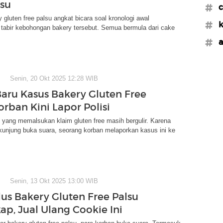
lsu
#c
 gluten free palsu angkat bicara soal kronologi awal
#k
 tabir kebohongan bakery tersebut. Semua bermula dari cake
#a
Senin, 20 Okt 2025 12:28 WIB
aru Kasus Bakery Gluten Free
orban Kini Lapor Polisi
yang memalsukan klaim gluten free masih bergulir. Karena
 kunjung buka suara, seorang korban melaporkan kasus ini ke
Senin, 13 Okt 2025 13:00 WIB
lus Bakery Gluten Free Palsu
ap, Jual Ulang Cookie Ini