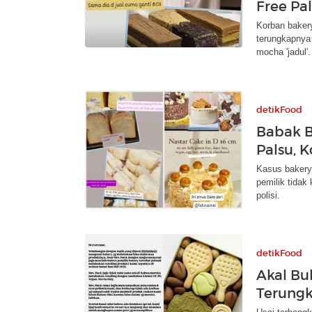
Free Pa
Korban bakery
terungkapnya
mocha 'jadul'.
detikFood
Babak B
Palsu, K
Kasus bakery 
pemilik tidak
polisi.
detikFood
Akal Bu
Terungk