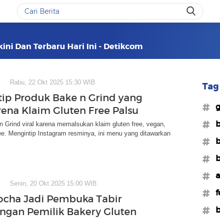
ini Dan Terbaru Hari Ini - Detikcom
Rabu, 22 Okt 2025 15:30 WIB
Tag 
ip Produk Bake n Grind yang
#g
arena Klaim Gluten Free Palsu
#b
 Grind viral karena memalsukan klaim gluten free, vegan,
ee. Mengintip Instagram resminya, ini menu yang ditawarkan
#b
#b
#a
Senin, 20 Okt 2025 15:00 WIB
#f
cha Jadi Pembuka Tabir
#b
gan Pemilik Bakery Gluten