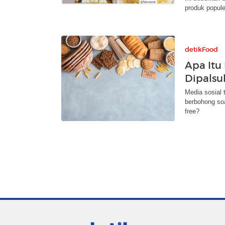
produk popule
detikFood
Apa Itu
Dipalsu
Media sosial 
berbohong soal
free?