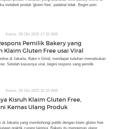
a melabeli produk 'gluten free', padahal tidak. Begini poin
Kamis, 09 Okt 2025 17:26 WIB
Respons Pemilik Bakery yang
 Klaim Gluten Free usai Viral
online di Jakarta, Bake n Grind, mendapat tuduhan memalsukan
free. Setelah kasusnya viral, begini respons sang pemilik.
Kamis, 09 Okt 2025 16:33 WIB
ya Kisruh Klaim Gluten Free,
Ini Kemas Ulang Produk
 di Jakarta yang membohongi publik dengan klaim gluten free
dugaan praktik curang lainnya. Bakery itu mengemas ulang