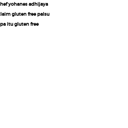
hef yohanes adhijaya
laim gluten free palsu
pa itu gluten free