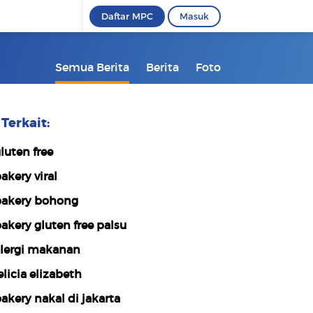
Daftar MPC
Masuk
Semua Berita
Berita
Foto
Terkait:
luten free
akery viral
akery bohong
akery gluten free palsu
lergi makanan
elicia elizabeth
akery nakal di jakarta