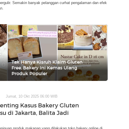
bergulir. Semakin banyak pelanggan curhat pengalaman dan efek
n.
Tak Hanya Kisruh Klaim Gluten
Free, Bakery Ini Kemas Ulang
Produk Populer
Jumat, 10 Okt 2025 06:00 WIB
Penting Kasus Bakery Gluten
su di Jakarta, Balita Jadi
enipuan produk makanan yang dilakukan toko bakery online di