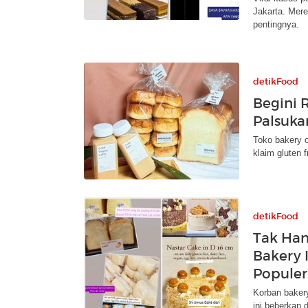
Jakarta. Merek
pentingnya.
detikFood
Begini 
Palsukan
Toko bakery 
klaim gluten 
detikFood
Tak Han
Bakery 
Populer
Korban bakery
ini beberkan 