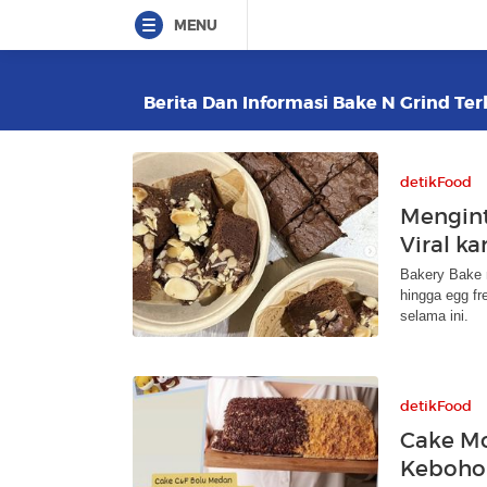
MENU
Berita Dan Informasi Bake N Grind Terk
detikFood
Mengint
Viral k
Bakery Bake n
hingga egg fr
selama ini.
detikFood
Cake Mo
Kebohon