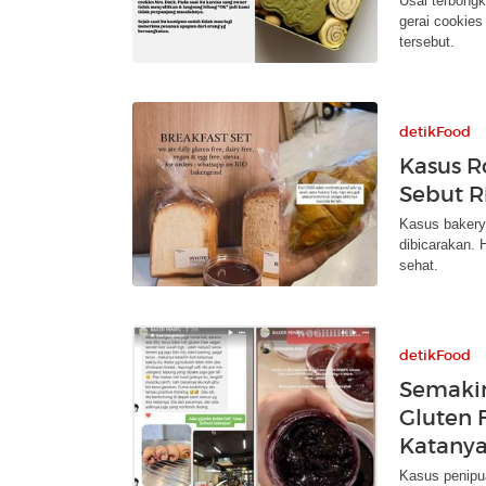
Usai terbongk
gerai cookies
tersebut.
detikFood
Kasus Ro
Sebut R
Kasus bakery 
dibicarakan. 
sehat.
detikFood
Semaki
Gluten F
Katany
Kasus penipua