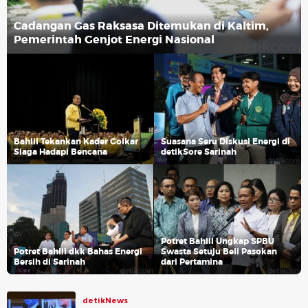
Cadangan Gas Raksasa Ditemukan di Kaltim,
Pemerintah Genjot Energi Nasional
Bahlil Tekankan Kader Golkar
Suasana Seru Diskusi Energi di
Siaga Hadapi Bencana
detikSore Sarinah
Potret Bahlil Ungkap SPBU
Potret Bahlil dkk Bahas Energi
Swasta Setuju Beli Pasokan
Bersih di Sarinah
dari Pertamina
detikNews