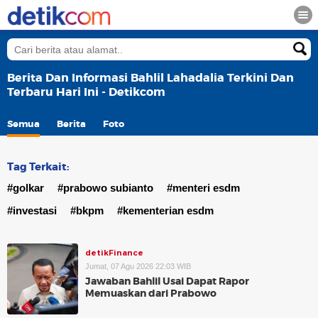
Berita Dan Informasi Bahlil Lahadalia Terkini Dan
Terbaru Hari Ini - Detikcom
Semua
Berita
Foto
Tag Terkait:
#golkar
#prabowo subianto
#menteri esdm
#investasi
#bkpm
#kementerian esdm
detikFinance
Jumat, 07 Agu 2026 22:03 WIB
Jawaban Bahlil Usai Dapat Rapor
Memuaskan dari Prabowo