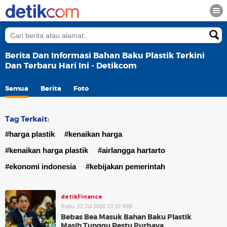
Berita Dan Informasi Bahan Baku Plastik Terkini
Dan Terbaru Hari Ini - Detikcom
Semua
Berita
Foto
Tag Terkait:
#harga plastik
#kenaikan harga
#kenaikan harga plastik
#airlangga hartarto
#ekonomi indonesia
#kebijakan pemerintah
detikFinance
Rabu, 22 Jul 2026 13:10 WIB
Bebas Bea Masuk Bahan Baku Plastik
Masih Tunggu Restu Purbaya