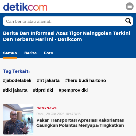
Berita Dan Informasi Azas Tigor Nainggolan Terkini
Dan Terbaru Hari Ini - Detikcom
Semua
Berita
Foto
Tag Terkait:
#jabodetabek
#lrt jakarta
#heru budi hartono
#dki jakarta
#dprd dki
#pemprov dki
detikNews
Rabu, 29 Okt 2025 10:47 WIB
Pakar Transportasi Apresiasi Kakorlantas
Gaungkan Polantas Menyapa: Tingkatkan