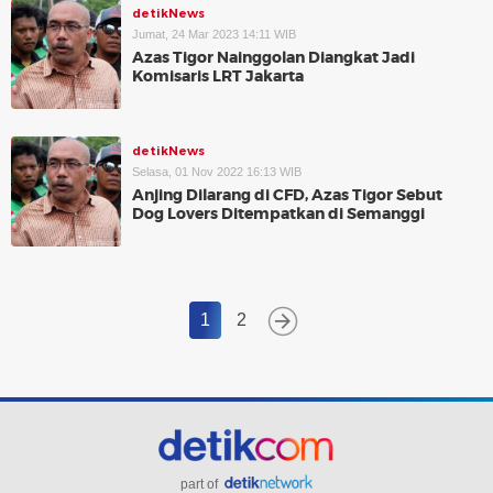
detikNews
Jumat, 24 Mar 2023 14:11 WIB
Azas Tigor Nainggolan Diangkat Jadi
Komisaris LRT Jakarta
detikNews
Selasa, 01 Nov 2022 16:13 WIB
Anjing Dilarang di CFD, Azas Tigor Sebut
Dog Lovers Ditempatkan di Semanggi
1
2
part of