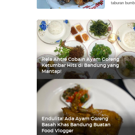
taburan bumb
Rela Antre Cobain Ayam Goreng
Ketumbar Hits di Bandung yang
Mantap!
Endulita! Ada Ayam Goreng
Basah Khas Bandung Buatan
Food Vlogger