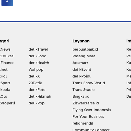
1
egori
Layanan
In
kNews
detikTravel
berbuatbaik.id
Re
kEdukasi
detikFood
Pasang Mata
Pe
kFinance
detikHealth
Adsmart
Ka
kInet
Wolipop
detikEvent
Ko
kHot
detikX
detikPoint
Me
kSport
20Detik
Trans Snow World
In
kbola
detikFoto
Trans Studio
Pr
kOto
detikHikmah
Bingkai.id
Di
kProperti
detikPop
Ziswafctarsa.id
Flying Over Indonesia
For Your Business
rekomendit
Community Connect