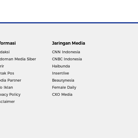
formasi
Jaringan Media
daksi
CNN Indonesia
doman Media Siber
CNBC Indonesia
rir
Haibunda
tak Pos
Insertlive
dia Partner
Beautynesia
fo Iklan
Female Daily
ivacy Policy
CXO Media
sclaimer