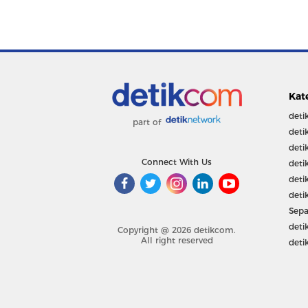
Kat
deti
part of
deti
deti
Connect With Us
deti
deti
deti
Sepa
deti
Copyright @ 2026 detikcom.
All right reserved
deti