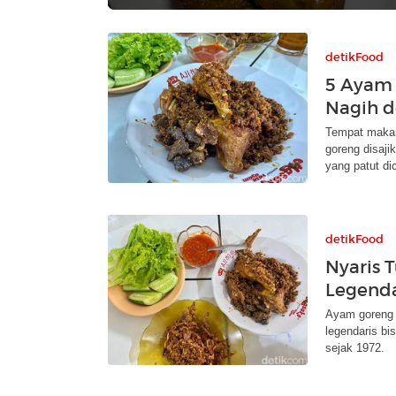
detikFood
5 Ayam 
Nagih 
Tempat makan
goreng disaji
yang patut di
detikFood
Nyaris 
Legenda
Ayam goreng 
legendaris b
sejak 1972.