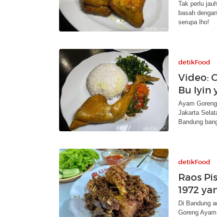
Tak perlu jau
basah dengan 
serupa lho!
detikFood
Video:
Bu Iyin
Ayam Goreng B
Jakarta Sela
Bandung bang
detikFood
Raos Pi
1972 y
Di Bandung a
Goreng Ayam 