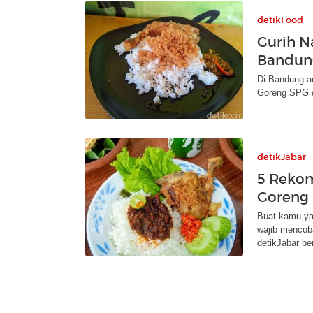
detikFood
Gurih N
Bandun
Di Bandung a
Goreng SPG d
detikJabar
5 Reko
Goreng 
Buat kamu ya
wajib mencob
detikJabar ber