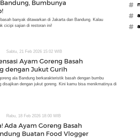
a-Bandung, Bumbunya
#n
!
#a
basah banyak ditawarkan di Jakarta dan Bandung. Kalau
 cicipi sajian di restoran ini!
#a
Sabtu, 21 Feb 2026 15:02 WIB
ensasi Ayam Goreng Basah
 dengan Jukut Gurih
goreng ala Bandung berkarakteristik basah dengan bumbu
 disajikan dengan jukut goreng. Kini kamu bisa menikmatinya di
Rabu, 18 Feb 2026 18:00 WIB
a! Ada Ayam Goreng Basah
ndung Buatan Food Vlogger