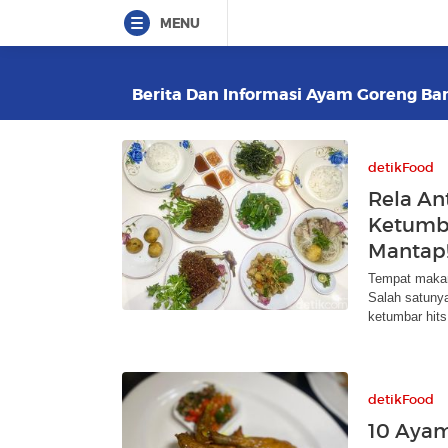
MENU
Berita Dan Informasi Ayam Goreng Ban
detikFood
Rela An
Ketumba
Mantap
Tempat makan
Salah satuny
ketumbar hits
detikFood
10 Ayam