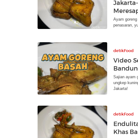
Jakart
Meresap
Ayam goreng 
penasaran, yuk
detikFood
Video S
Bandung
Sajian ayam 
ungkep kuning
Jakarta!
detikFood
Endulit
Khas Ba