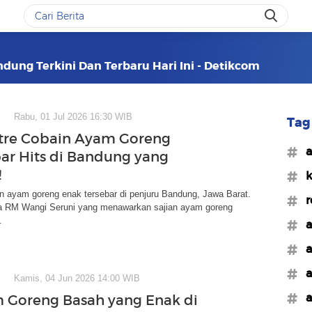
dung Terkini Dan Terbaru Hari Ini - Detikcom
Rabu, 01 Jul 2026 16:30 WIB
Tag 
tre Cobain Ayam Goreng
#a
r Hits di Bandung yang
!
#k
 ayam goreng enak tersebar di penjuru Bandung, Jawa Barat.
#r
a RM Wangi Seruni yang menawarkan sajian ayam goreng
.
#a
#a
#a
Kamis, 04 Jun 2026 14:00 WIB
#a
 Goreng Basah yang Enak di