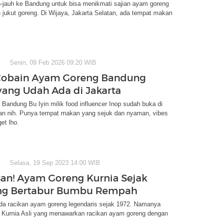
h-jauh ke Bandung untuk bisa menikmati sajian ayam goreng
jukut goreng. Di Wijaya, Jakarta Selatan, ada tempat makan
Senin, 09 Feb 2026 09:20 WIB
 Cobain Ayam Goreng Bandung
 yang Udah Ada di Jakarta
andung Bu Iyin milik food influencer Inop sudah buka di
tan nih. Punya tempat makan yang sejuk dan nyaman, vibes
et lho.
Selasa, 19 Sep 2023 14:00 WIB
san! Ayam Goreng Kurnia Sejak
ang Bertabur Bumbu Rempah
da racikan ayam goreng legendaris sejak 1972. Namanya
Kurnia Asli yang menawarkan racikan ayam goreng dengan