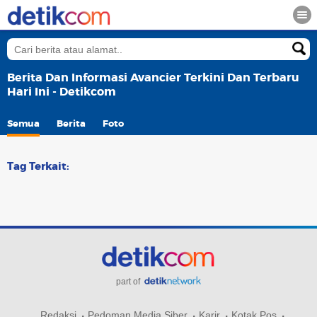
Berita Dan Informasi Avancier Terkini Dan Terbaru
Hari Ini - Detikcom
Semua
Berita
Foto
Tag Terkait:
part of
Redaksi
Pedoman Media Siber
Karir
Kotak Pos