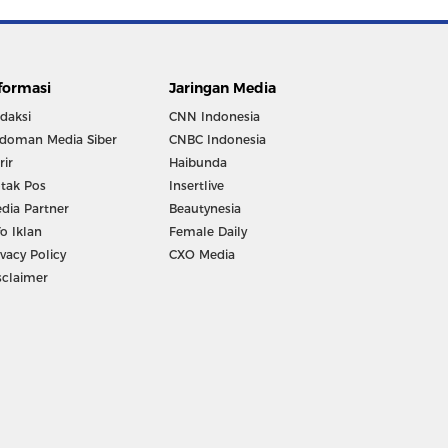
formasi
Jaringan Media
daksi
CNN Indonesia
doman Media Siber
CNBC Indonesia
rir
Haibunda
tak Pos
Insertlive
dia Partner
Beautynesia
fo Iklan
Female Daily
ivacy Policy
CXO Media
sclaimer