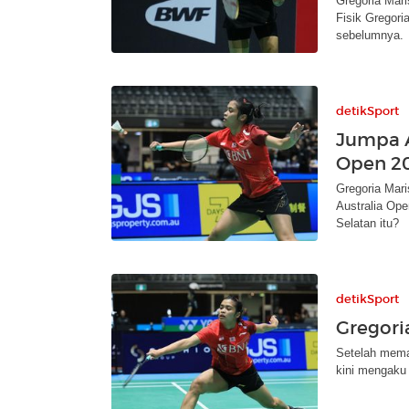
Gregoria Mari
Fisik Gregori
sebelumnya.
detikSport
Jumpa A
Open 20
Gregoria Mari
Australia Op
Selatan itu?
detikSport
Gregori
Setelah memas
kini mengaku 