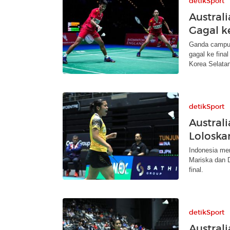
detikSport
Austral
Gagal k
Ganda campur
gagal ke fina
Korea Selatan
detikSport
Austral
Loloska
Indonesia men
Mariska dan D
final.
detikSport
Austral