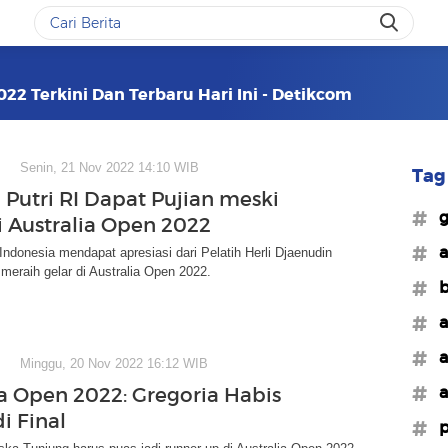
022 Terkini Dan Terbaru Hari Ini - Detikcom
Senin, 21 Nov 2022 14:10 WIB
Tag 
 Putri RI Dapat Pujian meski
#g
i Australia Open 2022
#a
 Indonesia mendapat apresiasi dari Pelatih Herli Djaenudin
 meraih gelar di Australia Open 2022.
#b
#a
#a
Minggu, 20 Nov 2022 16:12 WIB
#a
ia Open 2022: Gregoria Habis
i Final
#p