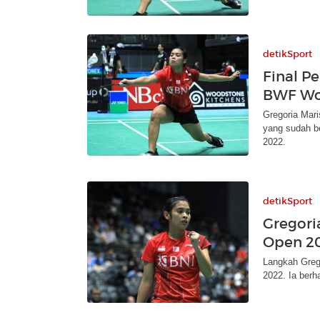
detikSport
Final P
BWF Wor
Gregoria Mari
yang sudah be
2022.
detikSport
Gregoria
Open 2
Langkah Grego
2022. Ia berh