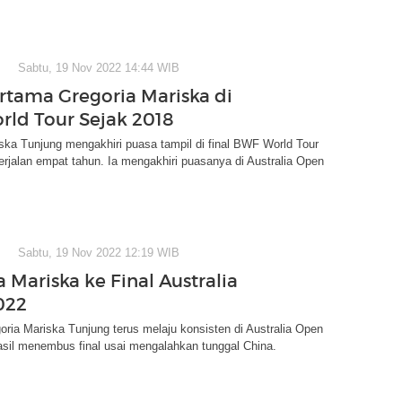
Sabtu, 19 Nov 2022 14:44 WIB
ertama Gregoria Mariska di
ld Tour Sejak 2018
ska Tunjung mengakhiri puasa tampil di final BWF World Tour
rjalan empat tahun. Ia mengakhiri puasanya di Australia Open
Sabtu, 19 Nov 2022 12:19 WIB
 Mariska ke Final Australia
022
ria Mariska Tunjung terus melaju konsisten di Australia Open
asil menembus final usai mengalahkan tunggal China.