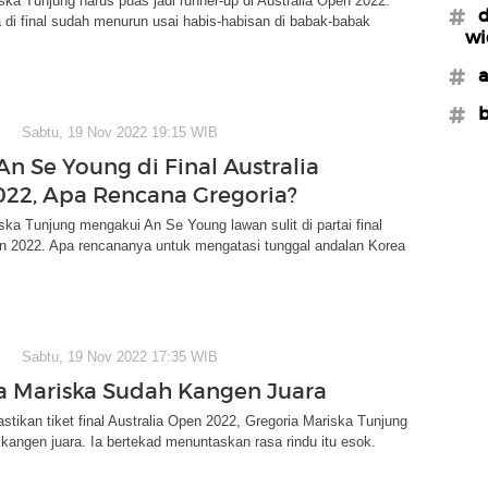
ska Tunjung harus puas jadi runner-up di Australia Open 2022.
#d
a di final sudah menurun usai habis-habisan di babak-babak
wi
#a
#b
Sabtu, 19 Nov 2022 19:15 WIB
n Se Young di Final Australia
22, Apa Rencana Gregoria?
ska Tunjung mengakui An Se Young lawan sulit di partai final
en 2022. Apa rencananya untuk mengatasi tunggal andalan Korea
Sabtu, 19 Nov 2022 17:35 WIB
a Mariska Sudah Kangen Juara
tikan tiket final Australia Open 2022, Gregoria Mariska Tunjung
kangen juara. Ia bertekad menuntaskan rasa rindu itu esok.