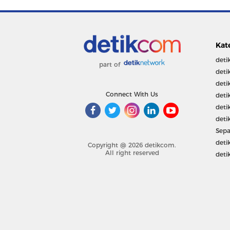
Kat
deti
part of
deti
deti
Connect With Us
deti
deti
deti
Sepa
deti
Copyright @ 2026 detikcom.
All right reserved
deti