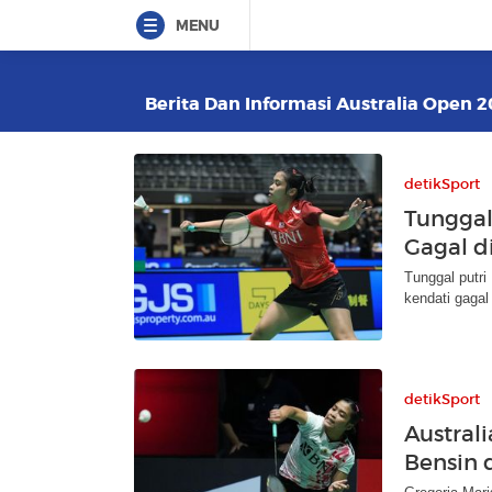
MENU
Berita Dan Informasi Australia Open 2
detikSport
Tunggal
Gagal d
Tunggal putri
kendati gagal
detikSport
Austral
Bensin d