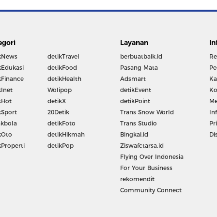
egori
Layanan
In
kNews
detikTravel
berbuatbaik.id
Re
kEdukasi
detikFood
Pasang Mata
Pe
kFinance
detikHealth
Adsmart
Ka
kInet
Wolipop
detikEvent
Ko
kHot
detikX
detikPoint
Me
kSport
20Detik
Trans Snow World
In
kbola
detikFoto
Trans Studio
Pr
kOto
detikHikmah
Bingkai.id
Di
kProperti
detikPop
Ziswafctarsa.id
Flying Over Indonesia
For Your Business
rekomendit
Community Connect