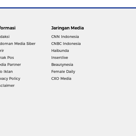
formasi
Jaringan Media
daksi
CNN Indonesia
doman Media Siber
CNBC Indonesia
rir
Haibunda
tak Pos
Insertlive
dia Partner
Beautynesia
fo Iklan
Female Daily
ivacy Policy
CXO Media
sclaimer