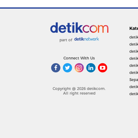
Kat
deti
part of
deti
deti
Connect With Us
deti
deti
deti
Sepa
deti
Copyright @ 2026 detikcom.
All right reserved
deti