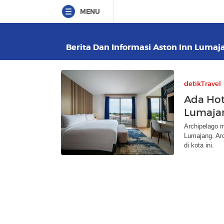
MENU
Berita Dan Informasi Aston Inn Lumaja
detikTravel
Ada Hot
Lumaja
Archipelago 
Lumajang. Arc
di kota ini.