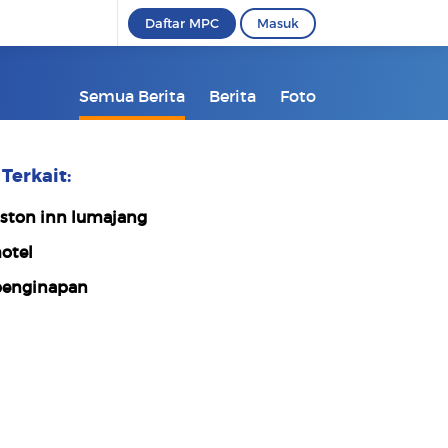
Daftar MPC
Masuk
Semua Berita
Berita
Foto
Terkait:
ston inn lumajang
otel
enginapan