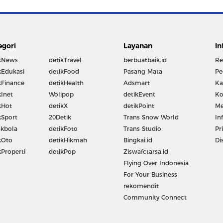
egori
Layanan
In
kNews
detikTravel
berbuatbaik.id
Re
kEdukasi
detikFood
Pasang Mata
Pe
kFinance
detikHealth
Adsmart
Ka
kInet
Wolipop
detikEvent
Ko
kHot
detikX
detikPoint
Me
kSport
20Detik
Trans Snow World
In
kbola
detikFoto
Trans Studio
Pr
kOto
detikHikmah
Bingkai.id
Di
kProperti
detikPop
Ziswafctarsa.id
Flying Over Indonesia
For Your Business
rekomendit
Community Connect