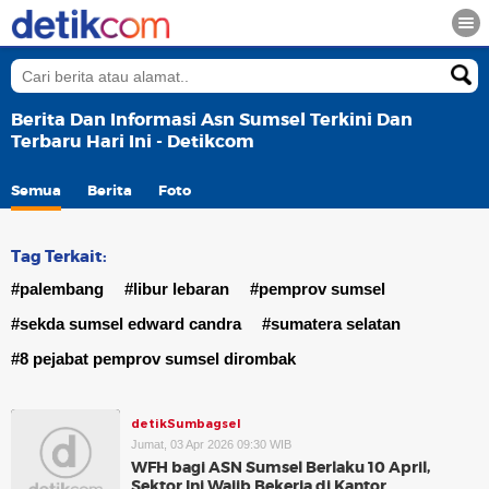
Berita Dan Informasi Asn Sumsel Terkini Dan
Terbaru Hari Ini - Detikcom
Semua
Berita
Foto
Tag Terkait:
#palembang
#libur lebaran
#pemprov sumsel
#sekda sumsel edward candra
#sumatera selatan
#8 pejabat pemprov sumsel dirombak
detikSumbagsel
Jumat, 03 Apr 2026 09:30 WIB
WFH bagi ASN Sumsel Berlaku 10 April,
Sektor Ini Wajib Bekerja di Kantor