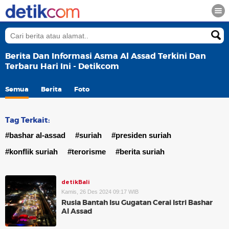
Berita Dan Informasi Asma Al Assad Terkini Dan
Terbaru Hari Ini - Detikcom
Semua
Berita
Foto
Tag Terkait:
#bashar al-assad
#suriah
#presiden suriah
#konflik suriah
#terorisme
#berita suriah
detikBali
Kamis, 26 Des 2024 09:17 WIB
Rusia Bantah Isu Gugatan Cerai Istri Bashar
Al Assad