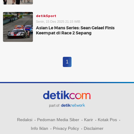
detikSport
Senin, 15 Des 2025 21:15 WIB
Asian Le Mans Series: Sean Gelael Finis
Keempat di Race 2 Sepang
1
part of
Redaksi
Pedoman Media Siber
Karir
Kotak Pos
Info Iklan
Privacy Policy
Disclaimer