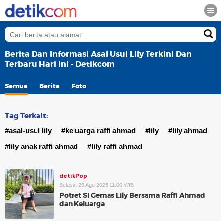
Berita Dan Informasi Asal Usul Lily Terkini Dan
Terbaru Hari Ini - Detikcom
Semua
Berita
Foto
Tag Terkait:
#asal-usul lily
#keluarga raffi ahmad
#lily
#lily ahmad
#lily anak raffi ahmad
#lily raffi ahmad
detikPop
Selasa, 26 Agu 2025 11:00 WIB
Potret Si Gemas Lily Bersama Raffi Ahmad
dan Keluarga