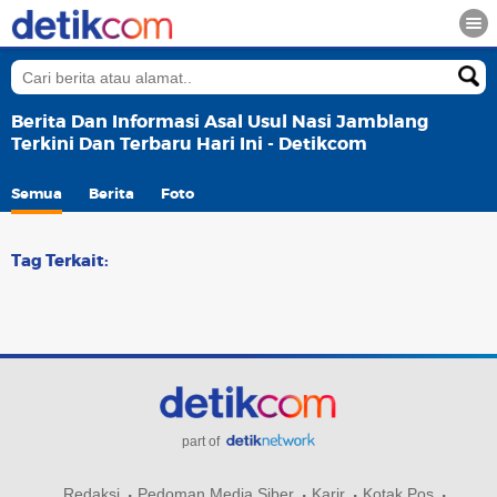
Berita Dan Informasi Asal Usul Nasi Jamblang
Terkini Dan Terbaru Hari Ini - Detikcom
Semua
Berita
Foto
Tag Terkait:
part of
Redaksi
Pedoman Media Siber
Karir
Kotak Pos