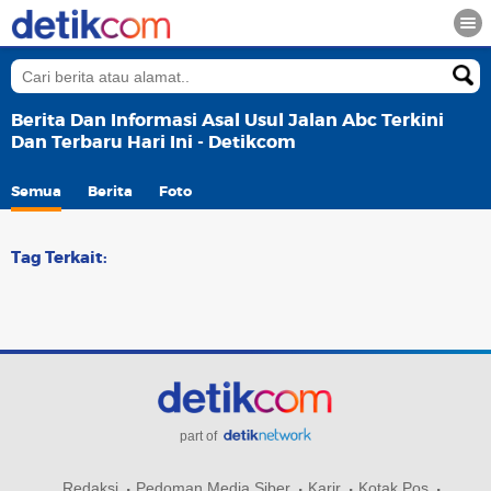
Berita Dan Informasi Asal Usul Jalan Abc Terkini
Dan Terbaru Hari Ini - Detikcom
Semua
Berita
Foto
Tag Terkait:
part of
Redaksi
Pedoman Media Siber
Karir
Kotak Pos