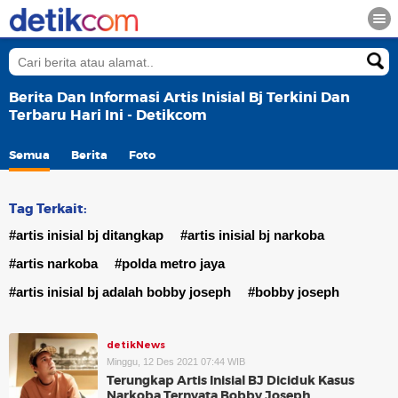
Berita Dan Informasi Artis Inisial Bj Terkini Dan
Terbaru Hari Ini - Detikcom
Semua
Berita
Foto
Tag Terkait:
#artis inisial bj ditangkap
#artis inisial bj narkoba
#artis narkoba
#polda metro jaya
#artis inisial bj adalah bobby joseph
#bobby joseph
detikNews
Minggu, 12 Des 2021 07:44 WIB
Terungkap Artis Inisial BJ Diciduk Kasus
Narkoba Ternyata Bobby Joseph