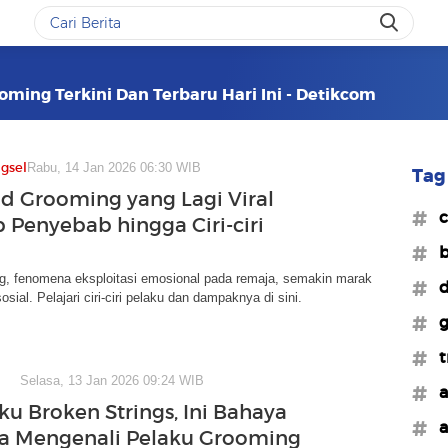
ooming Terkini Dan Terbaru Hari Ini - Detikcom
gsel
Rabu, 14 Jan 2026 06:30 WIB
Tag 
ild Grooming yang Lagi Viral
#c
 Penyebab hingga Ciri-ciri
#b
ng, fenomena eksploitasi emosional pada remaja, semakin marak
#d
osial. Pelajari ciri-ciri pelaku dan dampaknya di sini.
#g
#t
Selasa, 13 Jan 2026 09:24 WIB
#a
ku Broken Strings, Ini Bahaya
#a
a Mengenali Pelaku Grooming