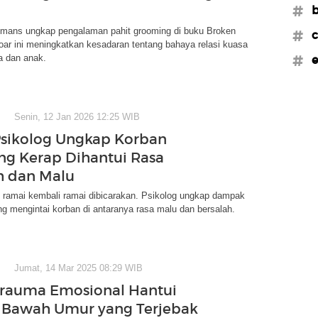
#b
emans ungkap pengalaman pahit grooming di buku Broken
#c
ar ini meningkatkan kesadaran tentang bahaya relasi kuasa
a dan anak.
#e
Senin, 12 Jan 2026 12:25 WIB
Psikolog Ungkap Korban
g Kerap Dihantui Rasa
h dan Malu
i ramai kembali ramai dibicarakan. Psikolog ungkap dampak
ng mengintai korban di antaranya rasa malu dan bersalah.
Jumat, 14 Mar 2025 08:29 WIB
Trauma Emosional Hantui
 Bawah Umur yang Terjebak