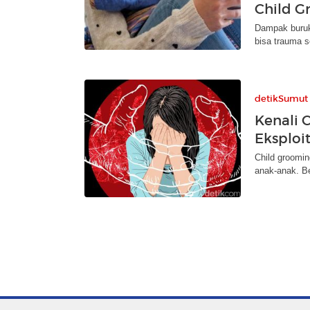
Child G
Dampak buruk 
bisa trauma s
detikSumut
Kenali 
Eksploi
Child groomi
anak-anak. Be