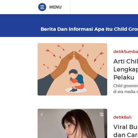
MENU
Berita Dan Informasi Apa Itu Child Gr
detikSumba
Arti Ch
Lengkap
Pelaku
Child groomi
di era media s
detikBali
Viral Bu
dan Car