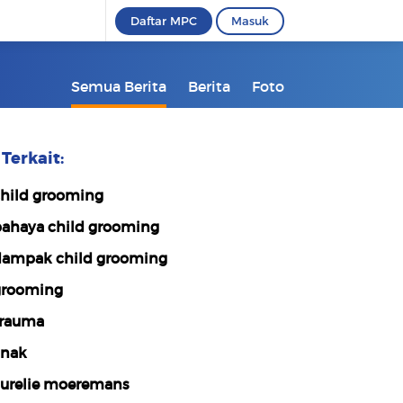
Daftar MPC
Masuk
Semua Berita
Berita
Foto
Terkait:
hild grooming
ahaya child grooming
ampak child grooming
rooming
rauma
nak
urelie moeremans