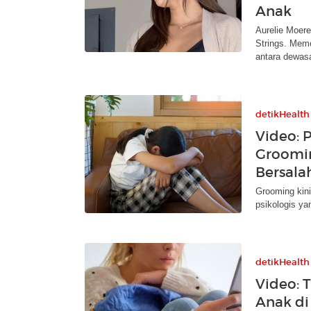
Anak
Aurelie Moer
Strings. Memo
antara dewas
detikHealth
Video: 
Groomin
Bersala
Grooming kin
psikologis ya
detikHealth
Video: 
Anak di