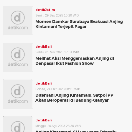
detikJatim
Senin, 29 Sep 2025 15:20 WIB
Momen Damkar Surabaya Evakuasi Anjing
Kintamani Terjepit Pagar
detikBali
Sabtu, 01 Mar 2025 17:01 WIB
Melihat Aksi Menggemaskan Anjing di
Denpasar Ikut Fashion Show
detikBali
Selasa, 24 Okt 2023 08:19 WIB
Ditemani Anjing Kintamani, Satpol PP
Akan Beroperasi di Badung-Gianyar
detikBali
Minggu, 20 Agu 2023 23:30 WIB