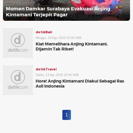
Momen Damkar Surabaya Evakuasi Anjing
Kintamani Terjepit Pagar
detikBali
Minggu, 20 Agu 2023 20:06 WIB
Kiat Memelihara Anjing Kintamani,
Dijamin Tak Ribet!
detikTravel
Sabtu, 13 Apr 2019 19:05 WIB
Hore! Anjing Kintamani Diakui Sebagai Ras
Asli Indonesia
1