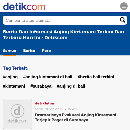
Berita Dan Informasi Anjing Kintamani Terkini Dan
Terbaru Hari Ini - Detikcom
Semua
Berita
Foto
Tag Terkait:
#anjing
#anjing kintamani di bali
#berita bali terkini
#kintamani
#surabaya
#anjing di bali
detikJatim
Senin, 29 Sep 2025 17:15 WIB
Dramatisnya Evakuasi Anjing Kintamani
Terjepit Pagar di Surabaya